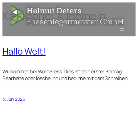
Zum
Kategorie:
Allgemein
Inhalt
springen
Hallo Welt!
Willkommen bei WordPress. Dies ist dein erster Beitrag.
Bearbeite oder lösche ihn und beginne mit dem Schreiben!
3. Juni 2026